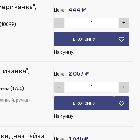
мериканка",
444 ₽
Цена:
-
+
 (10099)
В КОРЗИНУ
На сумму:
риканка",
2 057 ₽
Цена:
-
+
ичии (4760)
анный, ручка -
В КОРЗИНУ
На сумму:
акидная гайка,
1 635 ₽
Цена: