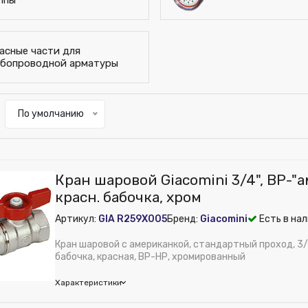
ппы
асные части для
бопроводной арматуры
По умолчанию
Кран шаровой Giacomini 3/4", ВР-"
красн. бабочка, хром
Артикул:
GIA R259X005
Бренд:
Giacomini
Есть в нал
Кран шаровой с американкой, стандартный проход, 3/4
бабочка, красная, ВР-НР, хромированный
Характеристики