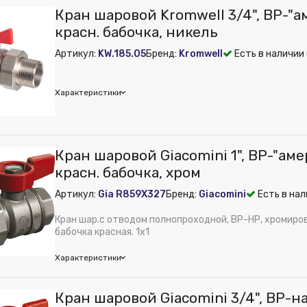
comini
Кран шаровой Kromwell 3/4", ВР-"а
ть установки сервопривода:
Нет
красн. бабочка, никель
дюйм:
3/4"
Артикул:
KW.185.05
Бренд:
Kromwell
Есть в наличии
 из публикации на веб-витрине mag1c:
Нет
братного клапана:
Нет
й фильтр:
Нет
Характеристики
од:
Нет
ение, тип:
ВР-"американка"
ран, ручка:
Бабочка
mwell
Кран шаровой Giacomini 1", ВР-"аме
ть установки термодатчика:
Нет
е:
Прямой
красн. бабочка, хром
ран, цвет ручки:
Красный
м):
40
реда:
Вода
Артикул:
Gia R859X327
Бренд:
Giacomini
Есть в нал
ное давление, бар:
40
ренажа:
Нет
 способность (Kvs), м³/ч:
24.11
Кран шар.с отводом полнопроходной, ВР-НР, хромиров
Хромированное
ение к трубе:
Резьба
бабочка красная. 1x1
корпуса:
Латунь
ть установки сервопривода:
Нет
ения, мм:
3/4"
Характеристики
дюйм:
3/4"
 из публикации на веб-витрине mag1c:
Нет
comini
Кран шаровой Giacomini 3/4", ВР-н
братного клапана:
Нет