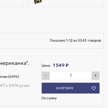
Показано 1-12 из 5543 товаров
американка",
1 549 ₽
Цена:
-
+
ичии (6496)
”F x 3/4”M, ручка-
В КОРЗИНУ
На сумму: