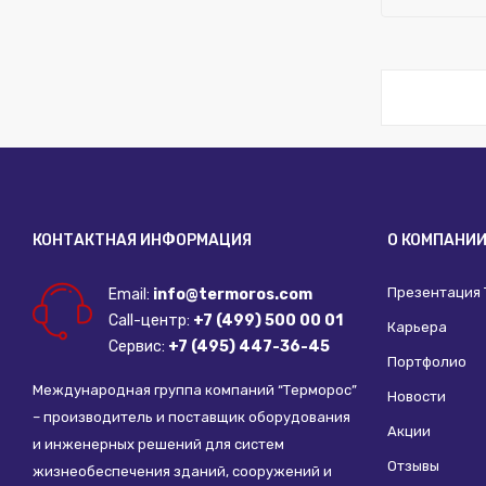
Покрытие 
Исключить
Сервоприв
Бренд:
Kro
Наличие о
Запорный 
Исполнени
Встроенны
Присоедин
Глубина (м
Диаметр н
Управлени
Максималь
Диаметр н
Максималь
Пропускная
Ширина (м
Шаровой к
Присоедин
Покрытие 
Возможнос
Возможнос
Высота (м
Шаровой к
Диаметр, 
Покрытие 
КОНТАКТНАЯ ИНФОРМАЦИЯ
О КОМПАНИ
Шаровой к
Исключить
Сервоприв
Рабочая с
Наличие о
Запорный 
Презентация
Email:
info@termoros.com
Наличие д
Встроенны
Присоедин
Call-центр:
+7 (499) 500 00 01
Покрытие:
Диаметр н
Карьера
Управлени
Сервис:
+7 (495) 447-36-45
Материал 
Диаметр н
Портфолио
Максималь
Шаровой к
Ширина (м
Шаровой к
Международная группа компаний “Терморос”
Новости
ДУ соедин
Покрытие 
Возможнос
– производитель и поставщик оборудования
Высота (м
Акции
Шаровой к
и инженерных решений для систем
Покрытие 
Отзывы
Шаровой к
жизнеобеспечения зданий, сооружений и
Сервоприв