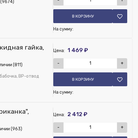
-
+
 (9674)
В КОРЗИНУ
На сумму:
акидная гайка,
1 469 ₽
Цена:
-
+
личии (811)
-бабочка, ВР-отвод
В КОРЗИНУ
На сумму:
риканка",
2 412 ₽
Цена:
-
+
ичии (963)